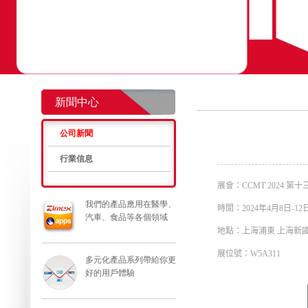
新聞中心
公司新聞
行業信息
展會：
CCMT 2024
第十
我們的產品應用在醫學、
時間：
2024
年
4
月
8
日
-12
汽車、食品等各個領域
地點：上海浦東
上海新
展位號：
W5A311
多元化產品系列帶給你更
好的用戶體驗