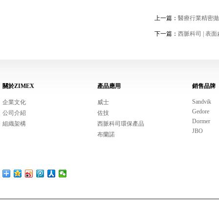
上一篇：
醫療行業精密拋
下一篇：
西脈科司 | 表
關於ZIMEX
產品應用
銷售品牌
Sandvik
企業文化
威士
Gedore
公司介紹
佐技
Dormer
組織架構
西脈科司環保產品
JBO
布蘭諾