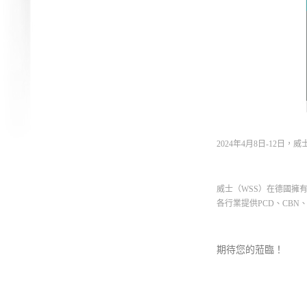
2024
年
4
月
8
日
-12
日，威
威士（
WSS
）在德國擁
各行業提供
PCD
、
CBN
期待您的蒞臨！