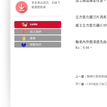
加工精度穩定性差。
更多產品資訊，在線下
載瀏覽觀看
立方氮化硼刀片具有
快速導航
威士立方氮化硼
(CB
加入我們
服務
軸承內外圈滾道先由
聯繫我們
Ra
：
0.04
。
上一篇：
醫療行業精密拋
下一篇：
CBN面銑刀加