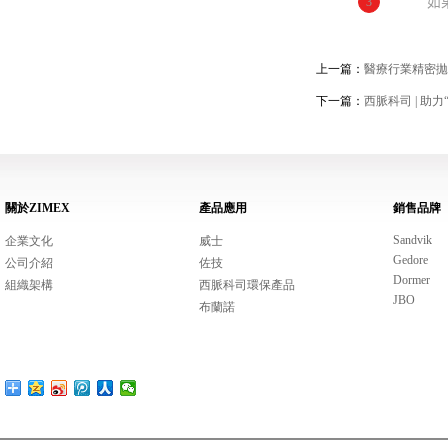
3
如
上一篇：
醫療行業精密拋
下一篇：
西脈科司 | 
關於ZIMEX
產品應用
銷售品牌
Sandvik
企業文化
威士
Gedore
公司介紹
佐技
Dormer
組織架構
西脈科司環保產品
JBO
布蘭諾