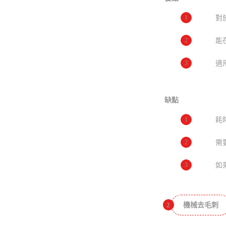
1
對
2
能
3
適
缺點
1
耗
2
需
3
如
2
機械去毛刺