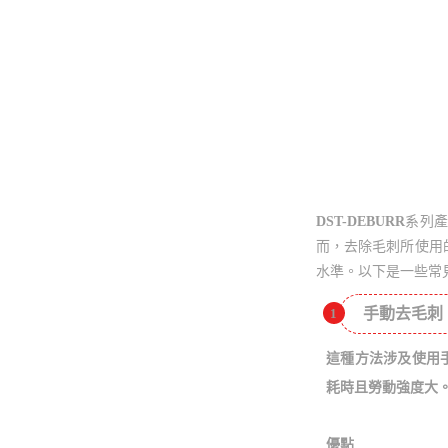
DST-DEBURR
系列
而，去除毛刺所使用
水準。以下是一些常
手動去毛刺
1
這種方法涉及使用
耗時且勞動強度大
優點