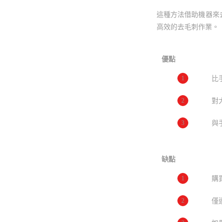
這種方法借助機器來
高效的去毛刺作業。
優點
1
比
2
對
3
與
缺點
1
購
2
僅